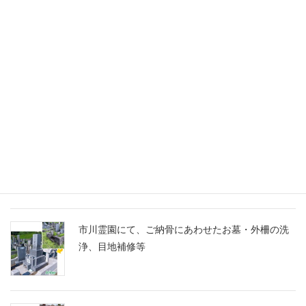
未分類
千葉家 お墓ブログ
船橋市営馬込霊園に、スズランの彫刻に想いを込
めたM10とG688の洋型墓石を建立
市川霊園にて、ご納骨にあわせたお墓・外柵の洗
浄、目地補修等