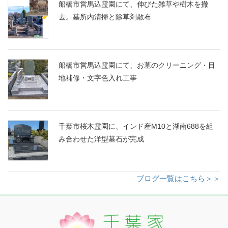
船橋市営馬込霊園にて、伸びた雑草や樹木を撤
去。墓所内清掃と除草剤散布
船橋市営馬込霊園にて、お墓のクリーニング・目
地補修・文字色入れ工事
千葉市桜木霊園に、インド産M10と湖南688を組
み合わせた洋型墓石が完成
ブログ一覧はこちら＞＞