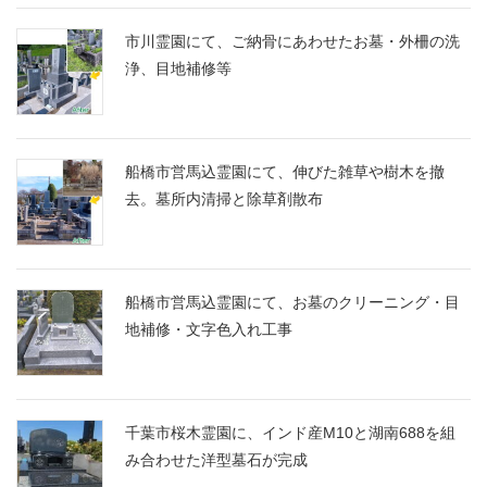
市川霊園にて、ご納骨にあわせたお墓・外柵の洗
浄、目地補修等
船橋市営馬込霊園にて、伸びた雑草や樹木を撤
去。墓所内清掃と除草剤散布
船橋市営馬込霊園にて、お墓のクリーニング・目
地補修・文字色入れ工事
千葉市桜木霊園に、インド産M10と湖南688を組
み合わせた洋型墓石が完成