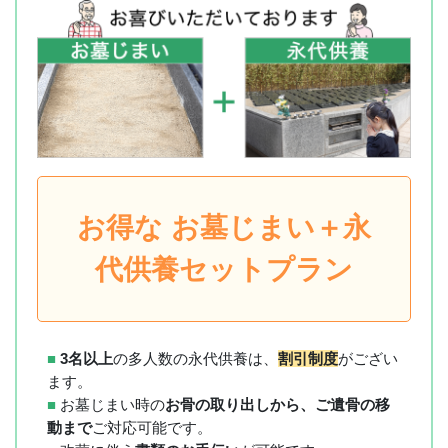
お得な お墓じまい＋永
代供養セットプラン
■
3名以上
の多人数の永代供養は、
割引制度
がござい
ます。
■
お墓じまい時の
お骨の取り出しから、ご遺骨の移
動まで
ご対応可能です。