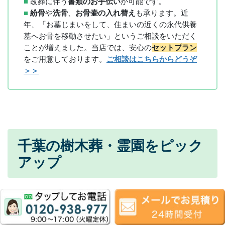
■
改葬に伴う
書類のお手伝い
が可能です。
■
紛骨
や
洗骨
、
お骨壷の入れ替え
も承ります。近
年、「お墓じまいをして、住まいの近くの永代供養
墓へお骨を移動させたい」というご相談をいただく
ことが増えました。当店では、安心の
セットプラン
をご用意しております。
ご相談はこちらからどうぞ
＞＞
千葉の樹木葬・霊園をピック
アップ
市川鬼越霊園 悠久の碑