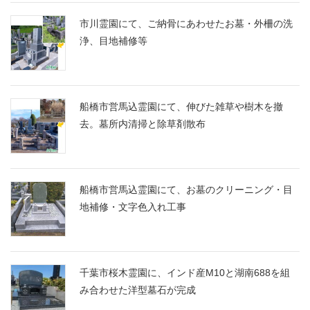
市川霊園にて、ご納骨にあわせたお墓・外柵の洗
浄、目地補修等
船橋市営馬込霊園にて、伸びた雑草や樹木を撤
去。墓所内清掃と除草剤散布
船橋市営馬込霊園にて、お墓のクリーニング・目
地補修・文字色入れ工事
千葉市桜木霊園に、インド産M10と湖南688を組
み合わせた洋型墓石が完成