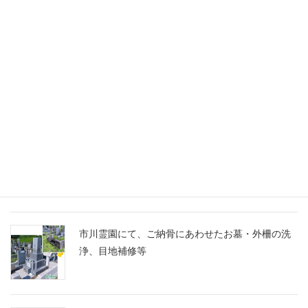
千葉家 お墓ブログ
船橋市営馬込霊園に、スズランの彫刻に想いを込
めたM10とG688の洋型墓石を建立
市川霊園にて、ご納骨にあわせたお墓・外柵の洗
浄、目地補修等