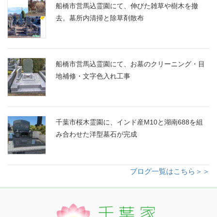
船橋市営馬込霊園にて、伸びた雑草や樹木を撤
去。墓所内清掃と除草剤散布
船橋市営馬込霊園にて、お墓のクリーニング・目
地補修・文字色入れ工事
千葉市桜木霊園に、インド産M10と湖南688を組
み合わせた洋型墓石が完成
ブログ一覧はこちら＞＞