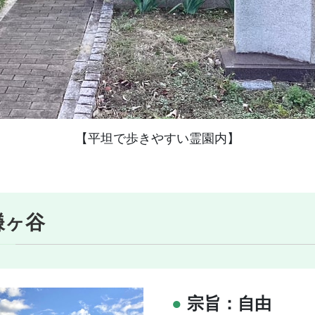
【平坦で歩きやすい霊園内】
鎌ヶ谷
●
宗旨：自由