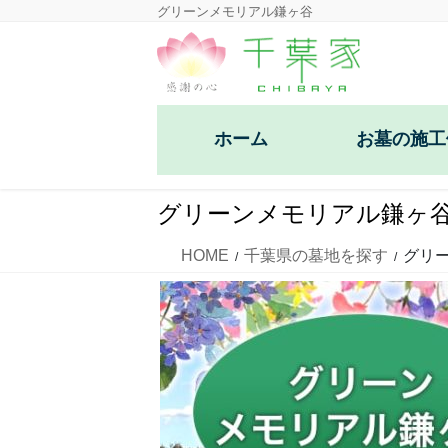
コ
ナ
グリーンメモリアル鎌ヶ谷
ン
ビ
テ
ゲ
ン
ー
ツ
シ
ホーム
お墓の施工
に
ョ
移
ン
洋型デザイン墓石
動
に
グリーンメモリアル鎌ヶ
移
和型墓石
動
HOME
千葉県の墓地を探す
グリ
芝生墓地墓石