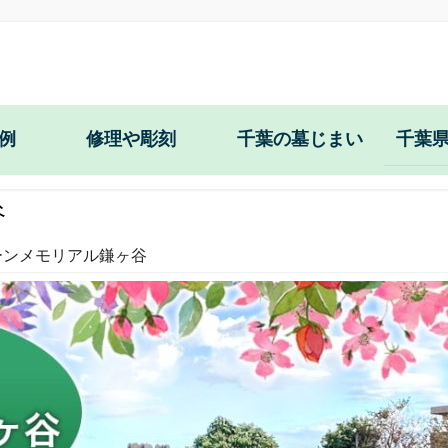
例
修理や彫刻
千葉の墓じまい
千葉
戒名・文字彫刻
谷
目地コーキング
ーンメモリアル鎌ヶ谷
お墓の防草工事
耐震施工
花立の穴あけ・交換
正面文字の彫直し