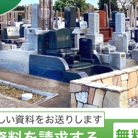
土葬の仏様の堀上げ
納骨室の入口の手直し
墓誌の追加設置
樹木の撤去
お墓のクリーニング
お墓の管理・清掃
お墓の移設