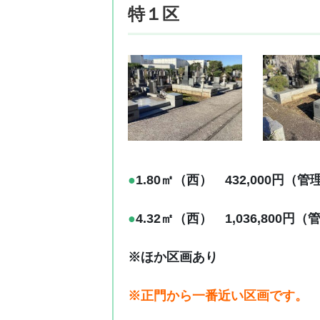
特１区
●
1.80㎡（西） 432,000円（管理
●
4.32㎡（西） 1,036,800円（
※ほか区画あり
※正門から一番近い区画です。