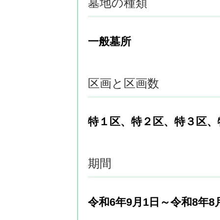
墓地の種類
一般墓所
区画と区画数
特１区、特２区、特３区、
期間
令和6年9月1日～令和8年