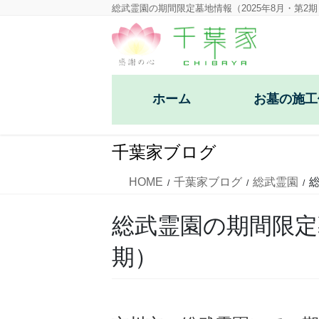
コ
ナ
総武霊園の期間限定墓地情報（2025年8月・第2期
ン
ビ
テ
ゲ
ン
ー
ツ
シ
ホーム
お墓の施工
に
ョ
移
ン
洋型デザイン墓石
動
に
千葉家ブログ
移
和型墓石
動
HOME
千葉家ブログ
総武霊園
芝生墓地墓石
総武霊園の期間限定墓
期）