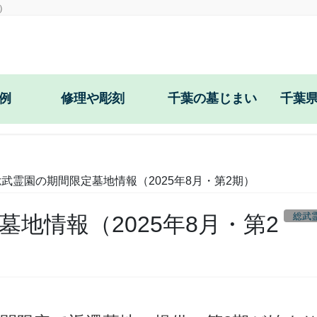
）
例
修理や彫刻
千葉の墓じまい
千葉
戒名・文字彫刻
目地コーキング
総武霊園の期間限定墓地情報（2025年8月・第2期）
お墓の防草工事
総武
地情報（2025年8月・第2
耐震施工
花立の穴あけ・交換
正面文字の彫直し