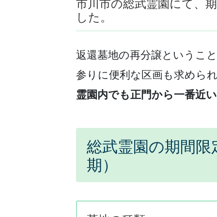
市川市の総武霊園にて、期
した。
返還墓地の再分譲というこ
参りに便利な区画も求めら
霊園内でも正門から一番近い
総武霊園の期間限定
期）