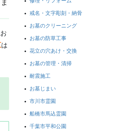
修理・リフォーム
りま
戒名・文字彫刻・納骨
お墓のクリーニング
、お
お墓の防草工事
区
は
花立の穴あけ・交換
お墓の管理・清掃
耐震施工
お墓じまい
市川市霊園
船橋市馬込霊園
千葉市平和公園