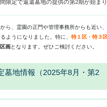
間限定で返還墓地の提供の第2期が始ま
土葬の仏様の堀上げ
納骨室の入口の手直し
墓誌の追加設置
とから、霊園の正門や管理事務所からも近い
樹木の撤去
れるようになりました。特に、
特１区・特３
お墓のクリーニング
区画
となります。
ぜひご検討ください。
お墓の管理・清掃
お墓の移設
墓地情報（2025年8月・第2