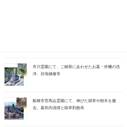
千葉家 お墓ブログ
船橋市営馬込霊園に、スズランの彫刻に想いを込
めたM10とG688の洋型墓石を建立
市川霊園にて、ご納骨にあわせたお墓・外柵の洗
浄、目地補修等
船橋市営馬込霊園にて、伸びた雑草や樹木を撤
去。墓所内清掃と除草剤散布