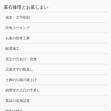
墓石修理とお墓じまい
戒名・文字彫刻
目地コーキング
お墓の防草工事
耐震施工
花立の穴あけ・交換
正面文字の彫直し
土葬の仏様の堀上げ
納骨室の入口の手直し
墓誌の追加設置
樹木の撤去