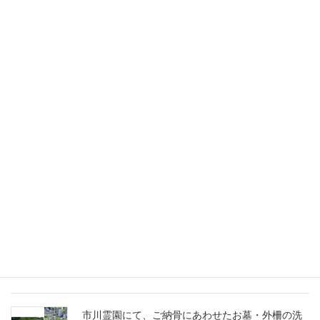
柏メモリアルガーデン
募集情報
その他トピック
未分類
千葉家 お墓ブログ
船橋市営馬込霊園に、スズランの彫刻に想いを込
めたM10とG688の洋型墓石を建立
市川霊園にて、ご納骨にあわせたお墓・外柵の洗