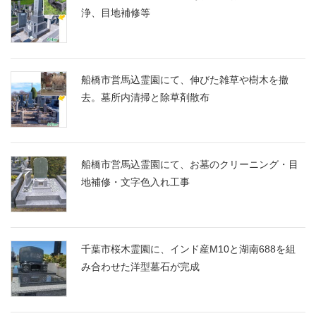
浄、目地補修等
船橋市営馬込霊園にて、伸びた雑草や樹木を撤
去。墓所内清掃と除草剤散布
船橋市営馬込霊園にて、お墓のクリーニング・目
地補修・文字色入れ工事
千葉市桜木霊園に、インド産M10と湖南688を組
み合わせた洋型墓石が完成