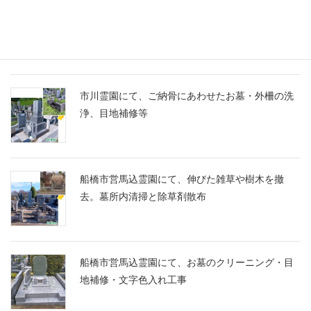
船橋市営馬込霊園に、スズランの彫刻に想いを込
めたM10とG688の洋型墓石を建立
市川霊園にて、ご納骨にあわせたお墓・外柵の洗
浄、目地補修等
船橋市営馬込霊園にて、伸びた雑草や樹木を撤
去。墓所内清掃と除草剤散布
船橋市営馬込霊園にて、お墓のクリーニング・目
地補修・文字色入れ工事