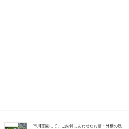
千葉家 お墓ブログ
船橋市営馬込霊園に、スズランの彫刻に想いを込
めたM10とG688の洋型墓石を建立
市川霊園にて、ご納骨にあわせたお墓・外柵の洗