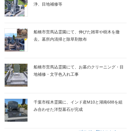
浄、目地補修等
船橋市営馬込霊園にて、伸びた雑草や樹木を撤
去。墓所内清掃と除草剤散布
船橋市営馬込霊園にて、お墓のクリーニング・目
地補修・文字色入れ工事
千葉市桜木霊園に、インド産M10と湖南688を組
み合わせた洋型墓石が完成