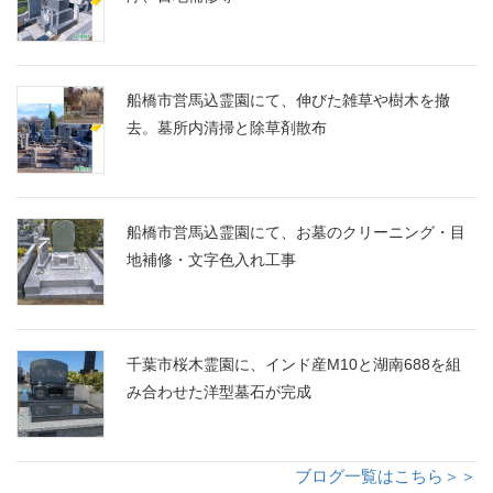
船橋市営馬込霊園にて、伸びた雑草や樹木を撤
去。墓所内清掃と除草剤散布
船橋市営馬込霊園にて、お墓のクリーニング・目
地補修・文字色入れ工事
千葉市桜木霊園に、インド産M10と湖南688を組
み合わせた洋型墓石が完成
ブログ一覧はこちら＞＞