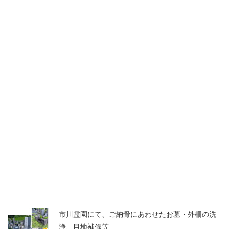
千葉家 お墓ブログ
船橋市営馬込霊園に、スズランの彫刻に想いを込
めたM10とG688の洋型墓石を建立
市川霊園にて、ご納骨にあわせたお墓・外柵の洗
浄、目地補修等