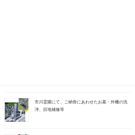
未分類
千葉家 お墓ブログ
船橋市営馬込霊園に、スズランの彫刻に想いを込
めたM10とG688の洋型墓石を建立
市川霊園にて、ご納骨にあわせたお墓・外柵の洗
浄、目地補修等