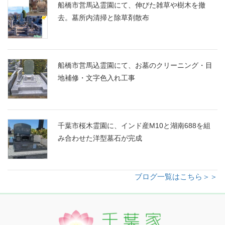
船橋市営馬込霊園にて、伸びた雑草や樹木を撤
去。墓所内清掃と除草剤散布
船橋市営馬込霊園にて、お墓のクリーニング・目
地補修・文字色入れ工事
千葉市桜木霊園に、インド産M10と湖南688を組
み合わせた洋型墓石が完成
ブログ一覧はこちら＞＞