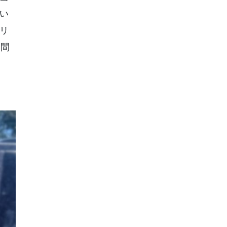
い
リ
民間