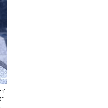
ーイ
に
し