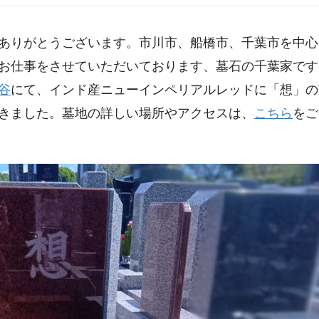
土葬の仏様の堀上げ
納骨室の入口の手直し
ありがとうございます。市川市、船橋市、千葉市を中心
お仕事をさせていただいております、墓石の千葉家です
墓誌の追加設置
谷
にて、インド産ニューインペリアルレッドに「想」の
樹木の撤去
きました。墓地の詳しい場所やアクセスは、
こちら
をご
お墓のクリーニング
お墓の管理・清掃
お墓の移設