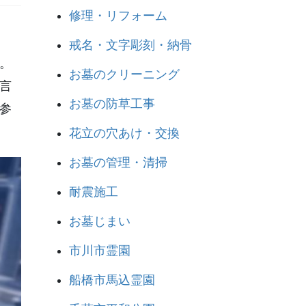
修理・リフォーム
戒名・文字彫刻・納骨
。
お墓のクリーニング
言
お墓の防草工事
参
花立の穴あけ・交換
お墓の管理・清掃
耐震施工
お墓じまい
市川市霊園
船橋市馬込霊園