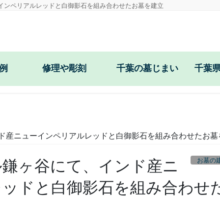
インペリアルレッドと白御影石を組み合わせたお墓を建立
例
修理や彫刻
千葉の墓じまい
千葉
戒名・文字彫刻
目地コーキング
ド産ニューインペリアルレッドと白御影石を組み合わせたお墓
お墓の防草工事
耐震施工
お墓の
ル鎌ヶ谷にて、インド産ニ
花立の穴あけ・交換
レッドと白御影石を組み合わせ
正面文字の彫直し