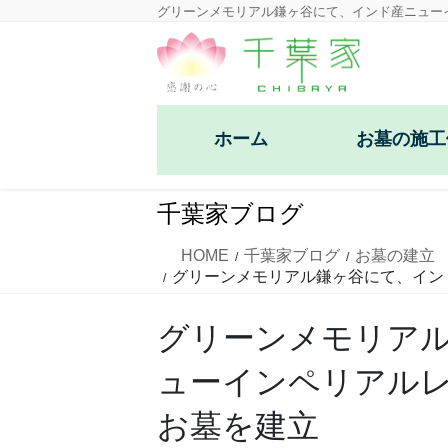
コ
ナ
グリーンメモリアル鎌ヶ谷にて、インド産ニュー
ン
ビ
テ
ゲ
ン
ー
ツ
シ
ホーム
お墓の施工
に
ョ
移
ン
洋型デザイン墓石
動
に
千葉家ブログ
移
和型墓石
動
HOME
千葉家ブログ
お墓の建立
グリーンメモリアル鎌ヶ谷にて、イン
芝生墓地墓石
グリーンメモリア
ューインペリアル
お墓を建立