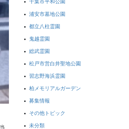
千葉市平和公園
浦安市墓地公園
都立八柱霊園
鬼越霊園
総武霊園
松戸市営白井聖地公園
習志野海浜霊園
柏メモリアルガーデン
募集情報
その他トピック
未分類
当