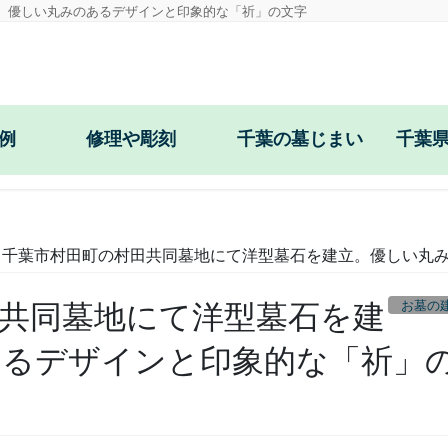
。優しい丸みのあるデザインと印象的な「祈」の文字
例
修理や彫刻
千葉の墓じまい
千葉
戒名・文字彫刻
目地コーキング
千葉市村田町の村田共同墓地にて洋型墓石を建立。優しい丸
お墓の防草工事
お墓の
共同墓地にて洋型墓石を建
耐震施工
あるデザインと印象的な「祈」
花立の穴あけ・交換
正面文字の彫直し