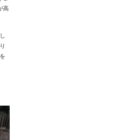
が高
し
り
を