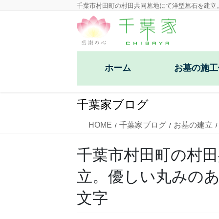
コ
ナ
千葉市村田町の村田共同墓地にて洋型墓石を建立
ン
ビ
テ
ゲ
ン
ー
ツ
シ
ホーム
お墓の施工
に
ョ
移
ン
洋型デザイン墓石
動
に
千葉家ブログ
移
和型墓石
動
HOME
千葉家ブログ
お墓の建立
芝生墓地墓石
千葉市村田町の村田
立。優しい丸みの
文字