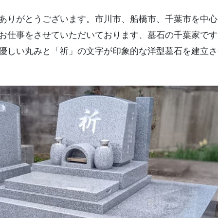
土葬の仏様の堀上げ
ありがとうございます。市川市、船橋市、千葉市を中心
納骨室の入口の手直し
お仕事をさせていただいております、墓石の千葉家です
墓誌の追加設置
優しい丸みと「祈」の文字が印象的な洋型墓石を建立さ
樹木の撤去
お墓のクリーニング
お墓の管理・清掃
お墓の移設