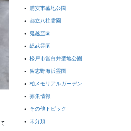
浦安市墓地公園
都立八柱霊園
鬼越霊園
総武霊園
松戸市営白井聖地公園
習志野海浜霊園
柏メモリアルガーデン
募集情報
その他トピック
未分類
て