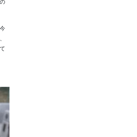
の
今
、
て