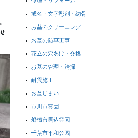
修理・リフォーム
戒名・文字彫刻・納骨
。
お墓のクリーニング
せ
お墓の防草工事
花立の穴あけ・交換
お墓の管理・清掃
耐震施工
お墓じまい
市川市霊園
船橋市馬込霊園
千葉市平和公園