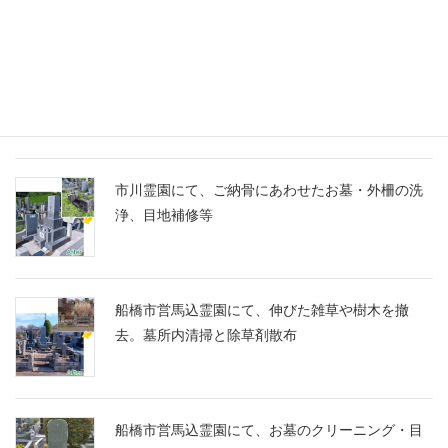
船橋市営馬込霊園に、スズランの彫刻に想いを込
めたM10とG688の洋型墓石を建立
市川霊園にて、ご納骨にあわせたお墓・外柵の洗
浄、目地補修等
船橋市営馬込霊園にて、伸びた雑草や樹木を撤
去。墓所内清掃と除草剤散布
船橋市営馬込霊園にて、お墓のクリーニング・目