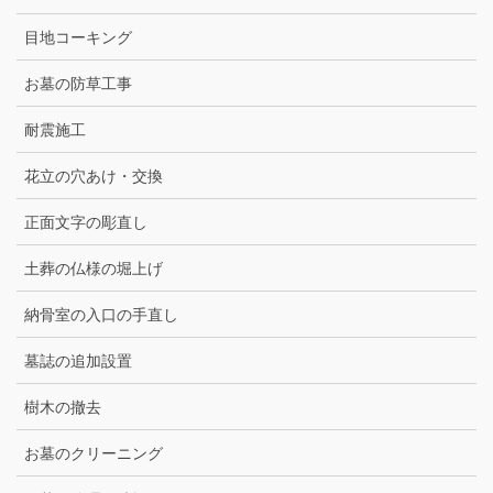
目地コーキング
お墓の防草工事
耐震施工
花立の穴あけ・交換
正面文字の彫直し
土葬の仏様の堀上げ
納骨室の入口の手直し
墓誌の追加設置
樹木の撤去
お墓のクリーニング