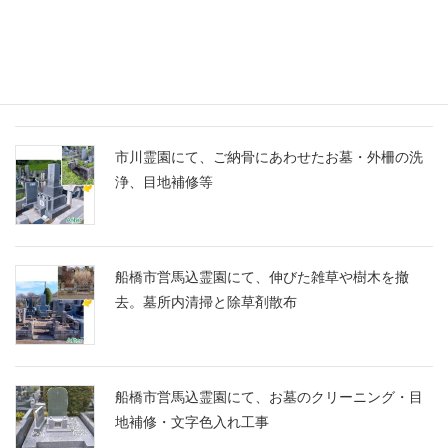
船橋市営馬込霊園に、スズランの彫刻に想いを込
めたM10とG688の洋型墓石を建立
市川霊園にて、ご納骨にあわせたお墓・外柵の洗
浄、目地補修等
船橋市営馬込霊園にて、伸びた雑草や樹木を撤
去。墓所内清掃と除草剤散布
船橋市営馬込霊園にて、お墓のクリーニング・目
地補修・文字色入れ工事