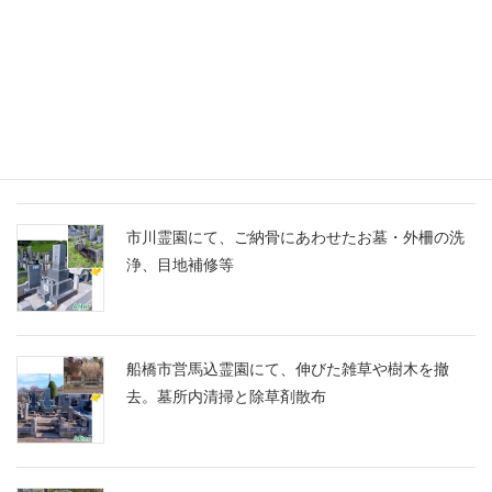
千葉家 お墓ブログ
船橋市営馬込霊園に、スズランの彫刻に想いを込
めたM10とG688の洋型墓石を建立
市川霊園にて、ご納骨にあわせたお墓・外柵の洗
浄、目地補修等
船橋市営馬込霊園にて、伸びた雑草や樹木を撤
去。墓所内清掃と除草剤散布