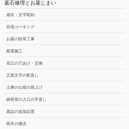
墓石修理とお墓じまい
戒名・文字彫刻
目地コーキング
お墓の防草工事
耐震施工
花立の穴あけ・交換
正面文字の彫直し
土葬の仏様の堀上げ
納骨室の入口の手直し
墓誌の追加設置
樹木の撤去