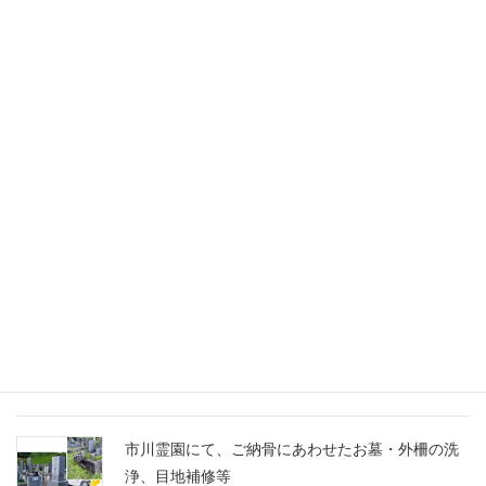
募集情報
その他トピック
未分類
千葉家 お墓ブログ
船橋市営馬込霊園に、スズランの彫刻に想いを込
めたM10とG688の洋型墓石を建立
市川霊園にて、ご納骨にあわせたお墓・外柵の洗
浄、目地補修等