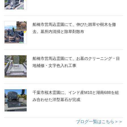
船橋市営馬込霊園にて、伸びた雑草や樹木を撤
去。墓所内清掃と除草剤散布
船橋市営馬込霊園にて、お墓のクリーニング・目
地補修・文字色入れ工事
千葉市桜木霊園に、インド産M10と湖南688を組
み合わせた洋型墓石が完成
ブログ一覧はこちら＞＞