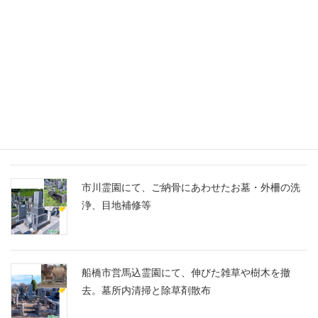
千葉家 お墓ブログ
船橋市営馬込霊園に、スズランの彫刻に想いを込
めたM10とG688の洋型墓石を建立
市川霊園にて、ご納骨にあわせたお墓・外柵の洗
浄、目地補修等
船橋市営馬込霊園にて、伸びた雑草や樹木を撤
去。墓所内清掃と除草剤散布