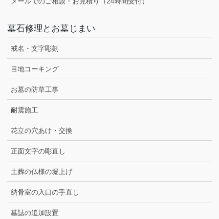
メールでのご相談・お見積り（24時間受付）
墓石修理とお墓じまい
戒名・文字彫刻
目地コーキング
お墓の防草工事
耐震施工
花立の穴あけ・交換
正面文字の彫直し
土葬の仏様の堀上げ
納骨室の入口の手直し
墓誌の追加設置