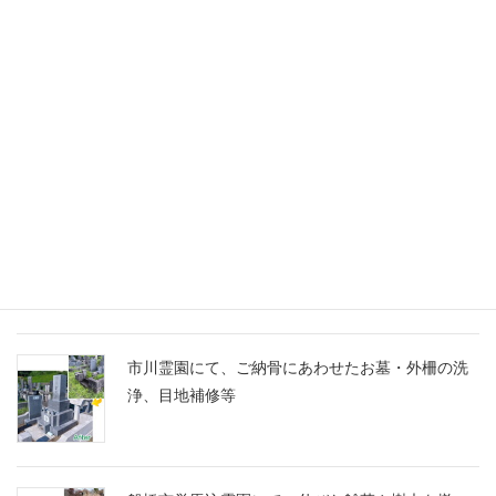
未分類
千葉家 お墓ブログ
船橋市営馬込霊園に、スズランの彫刻に想いを込
めたM10とG688の洋型墓石を建立
市川霊園にて、ご納骨にあわせたお墓・外柵の洗
浄、目地補修等