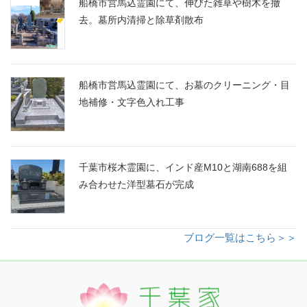
船橋市営馬込霊園にて、伸びた雑草や樹木を撤
去。墓所内清掃と除草剤散布
船橋市営馬込霊園にて、お墓のクリーニング・目
地補修・文字色入れ工事
千葉市桜木霊園に、インド産M10と湖南688を組
み合わせた洋型墓石が完成
ブログ一覧はこちら＞＞