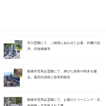
船橋市営馬込霊園に、スズランの彫刻に想いを込
めたM10とG688の洋型墓石を建立
市川霊園にて、ご納骨にあわせたお墓・外柵の洗
浄、目地補修等
船橋市営馬込霊園にて、伸びた雑草や樹木を撤
去。墓所内清掃と除草剤散布
船橋市営馬込霊園にて、お墓のクリーニング・目
地補修・文字色入れ工事